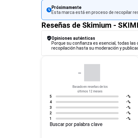
Próximamente
Esta marca está en proceso de recopilar re
Reseñas de Skimium - SKI
Opiniones auténticas
Porque su confianza es esencial, todas las 
recopilación hasta su moderación y publicac
-
Basado en reseñas de los
últimos 12 meses
5
-%
4
-%
3
-%
2
-%
1
-%
Buscar por palabra clave