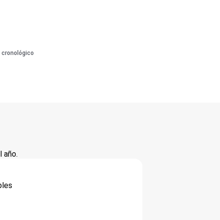
 cronológico
 año.
bles