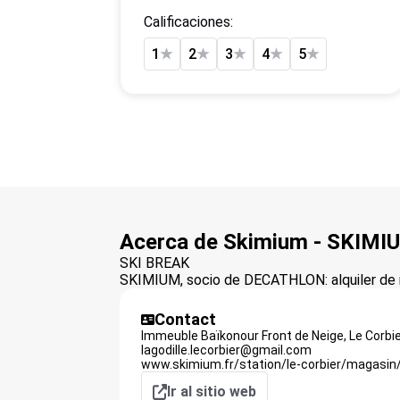
Calificaciones:
1
★
2
★
3
★
4
★
5
★
Acerca de Skimium - SKIM
SKI BREAK
SKIMIUM, socio de DECATHLON: alquiler de m
Contact
Immeuble Baïkonour Front de Neige,
Le Corbi
lagodille.lecorbier@gmail.com
www.skimium.fr/station/le-corbier/magasin/
Ir al sitio web