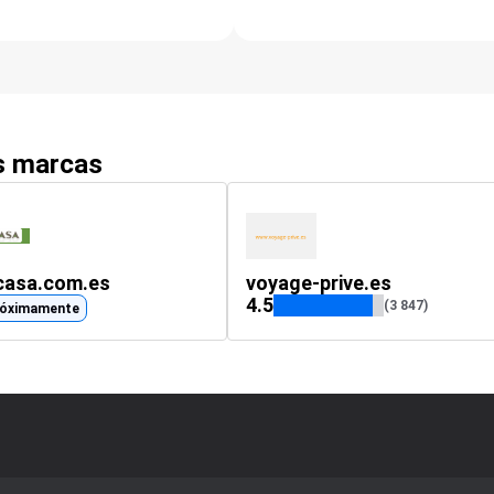
as marcas
casa.com.es
voyage-prive.es
4.5
(3 847)
róximamente