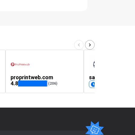
proprintweb.com
salaomusical.com
4.8
(206)
Próximamente