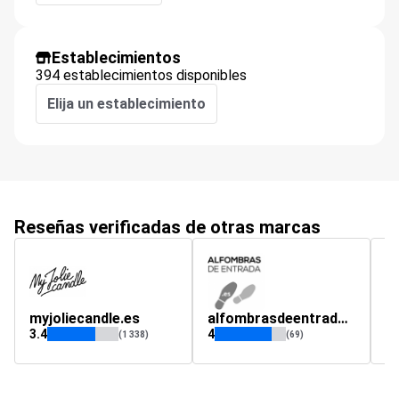
Establecimientos
394 establecimientos disponibles
Elija un establecimiento
Reseñas verificadas de otras marcas
myjoliecandle.es
alfombrasdeentrada.es
n
3.4
4
(1 338)
(69)