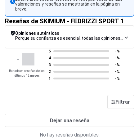
valoraciones y reseñas se mostrarán en la página en
breve.
Reseñas de SKIMIUM - FEDRIZZI SPORT 1
Opiniones auténticas
Porque su confianza es esencial, todas las opiniones están sujetas a un riguroso procedimiento de control, desde su recopilación hasta su moderación y publicación, para garantizar la máxima fiabilidad.
5
-%
-
4
-%
3
-%
Basado en reseñas de los
2
-%
últimos 12 meses
1
-%
Filtrar
Dejar una reseña
No hay reseñas disponibles.