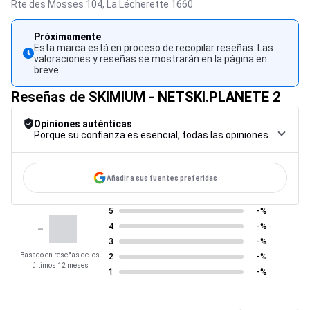
Rte des Mosses 104,
La Lécherette
1660
Próximamente
Esta marca está en proceso de recopilar reseñas. Las
valoraciones y reseñas se mostrarán en la página en
breve.
Reseñas de SKIMIUM - NETSKI.PLANETE 2
Opiniones auténticas
Porque su confianza es esencial, todas las opiniones están sujetas a un riguroso procedimiento de control, desde su recopilación hasta su moderación y publicación, para garantizar la máxima fiabilidad.
Añadir a sus fuentes preferidas
5
-%
-
4
-%
3
-%
Basado en reseñas de los
2
-%
últimos 12 meses
1
-%