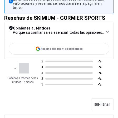
valoraciones y reseñas se mostrarán en la página en
breve.
Reseñas de SKIMIUM - GORMIER SPORTS
Opiniones auténticas
Porque su confianza es esencial, todas las opiniones están sujetas a un riguroso procedimiento de control, desde su recopilación hasta su moderación y publicación, para garantizar la máxima fiabilidad.
Añadir a sus fuentes preferidas
5
-%
-
4
-%
3
-%
Basado en reseñas de los
2
-%
últimos 12 meses
1
-%
Filtrar