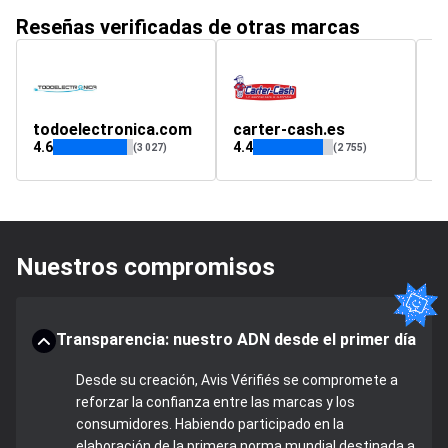
Reseñas verificadas de otras marcas
todoelectronica.com
carter-cash.es
r
4.6
4.4
(3 027)
(2 755)
Nuestros compromisos
Transparencia: nuestro ADN desde el primer día
Desde su creación, Avis Vérifiés se compromete a
reforzar la confianza entre las marcas y los
consumidores. Habiendo participado en la
elaboración de la primera norma mundial destinada a