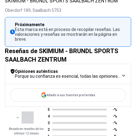
SKIMIUM - BRUNDL SPORTS SAALBACH ZENTRUM
Oberdorf 189,
Saalbach
5753
Próximamente
Esta marca está en proceso de recopilar reseñas. Las
valoraciones y reseñas se mostrarán en la página en
breve.
Reseñas de SKIMIUM - BRUNDL SPORTS
SAALBACH ZENTRUM
Opiniones auténticas
Porque su confianza es esencial, todas las opiniones están sujetas a un riguroso procedimiento de control, desde su recopilación hasta su moderación y publicación, para garantizar la máxima fiabilidad.
Añadir a sus fuentes preferidas
5
-%
-
4
-%
3
-%
Basado en reseñas de los
2
-%
últimos 12 meses