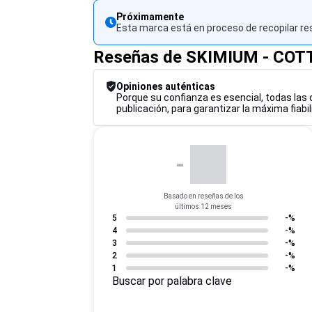
Próximamente
Esta marca está en proceso de recopilar re
Reseñas de SKIMIUM - CO
Opiniones auténticas
Porque su confianza es esencial, todas las
publicación, para garantizar la máxima fiabi
-
Basado en reseñas de los
últimos 12 meses
5
-%
4
-%
3
-%
2
-%
1
-%
Buscar por palabra clave