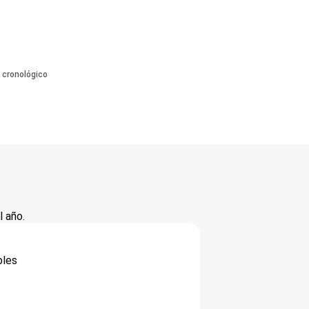
 cronológico
 año.
bles