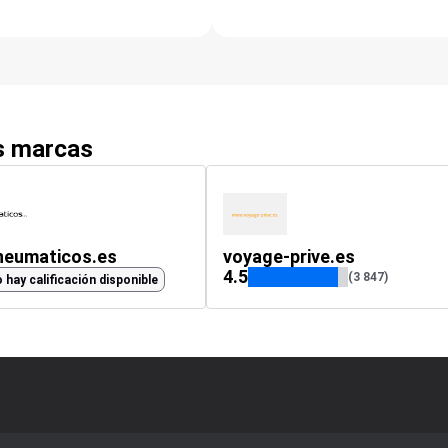
as marcas
neumaticos.es
voyage-prive.es
4.5
(3 847)
 hay calificación disponible