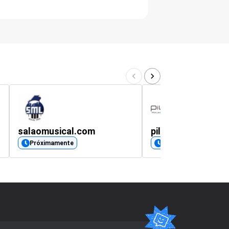
salaomusical.com
pilbox.es
Próximamente
Próximamente