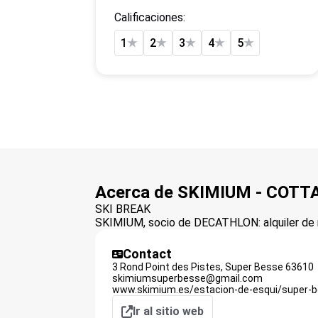
Calificaciones:
1
★
2
★
3
★
4
★
5
★
Acerca de SKIMIUM - COTT
SKI BREAK
SKIMIUM, socio de DECATHLON: alquiler de m
Contact
3 Rond Point des Pistes,
Super Besse
63610
skimiumsuperbesse@gmail.com
www.skimium.es/estacion-de-esqui/super-b
Ir al sitio web