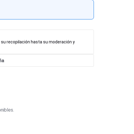
e su recopilación hasta su moderación y
ña
nibles.