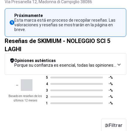
Via Presanella 12,
Madonna di Campiglio
38086
Próximamente
Esta marca está en proceso de recopilar reseñas. Las
valoraciones y reseñas se mostrarán en la página en
breve.
Reseñas de SKIMIUM - NOLEGGIO SCI 5
LAGHI
Opiniones auténticas
Porque su confianza es esencial, todas las opiniones están sujetas a un riguroso procedimiento de control, desde su recopilación hasta su moderación y publicación, para garantizar la máxima fiabilidad.
5
-%
-
4
-%
3
-%
Basado en reseñas de los
2
-%
últimos 12 meses
1
-%
Filtrar