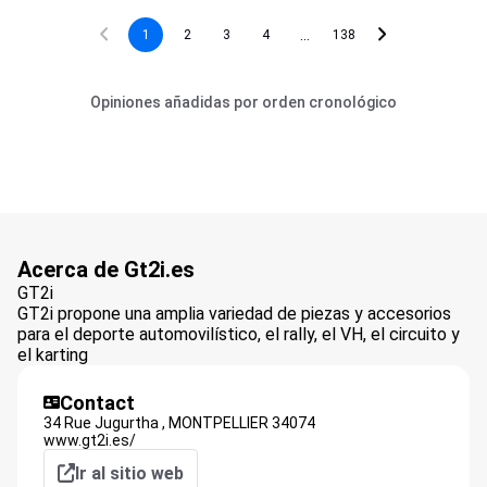
...
1
2
3
4
138
Opiniones añadidas por orden cronológico
Acerca de Gt2i.es
GT2i
GT2i propone una amplia variedad de piezas y accesorios
para el deporte automovilístico, el rally, el VH, el circuito y
el karting
Contact
34 Rue Jugurtha ,
MONTPELLIER
34074
www.gt2i.es/
Ir al sitio web