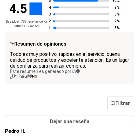
5
80%
4.5
4
9%
3
3%
2
2%
Basado en 783 reseñas de los
últimos 12 meses
1
5%
Resumen de opiniones
Todo es muy positivo: rapidez en el servicio, buena
calidad de productos y excelente atención. Es un lugar
de confianza para realizar compras.
Este resumen es generado por IA
¿Útil?
Sí
No
Filtrar
Dejar una reseña
Pedro H.