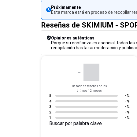
Próximamente
Esta marca está en proceso de recopilar re
Reseñas de SKIMIUM - SP
Opiniones auténticas
Porque su confianza es esencial, todas las 
recopilación hasta su moderación y publicac
-
Basado en reseñas de los
últimos 12 meses
5
-%
4
-%
3
-%
2
-%
1
-%
Buscar por palabra clave