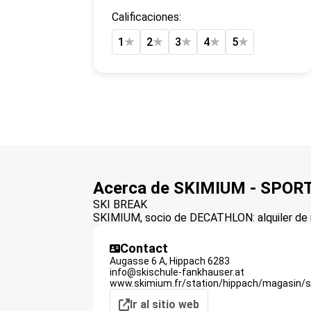
Calificaciones:
1
★
2
★
3
★
4
★
5
★
Acerca de SKIMIUM - SPO
SKI BREAK
SKIMIUM, socio de DECATHLON: alquiler de m
Contact
Augasse 6 A,
Hippach
6283
info@skischule-fankhauser.at
www.skimium.fr/station/hippach/magasin/s
Ir al sitio web