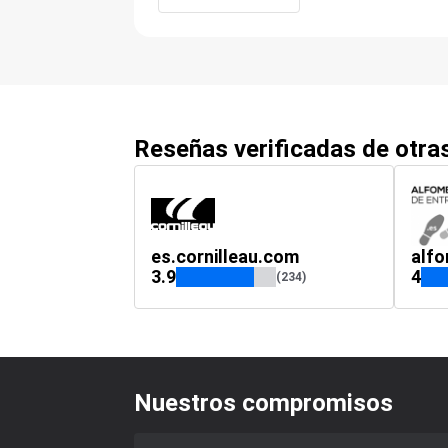
Reseñas verificadas de otr
es.cornilleau.com
alf
3.9
4
(234)
Nuestros compromisos