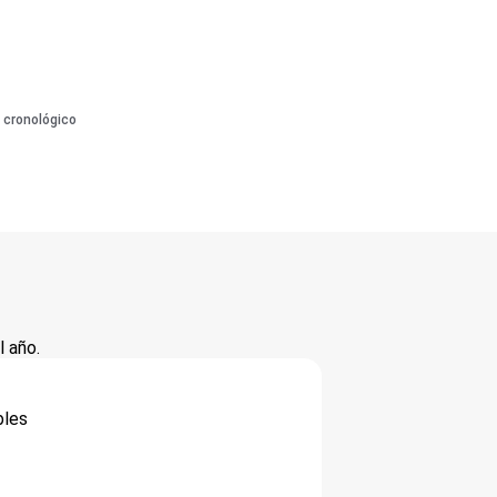
 cronológico
 año.
bles