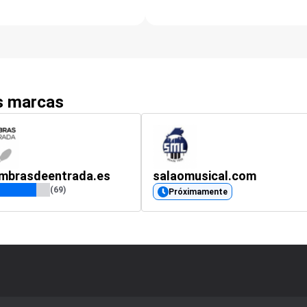
as marcas
ombrasdeentrada.es
salaomusical.com
(69)
Próximamente