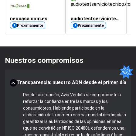
neocasa.com.es
audiotestserviciotecnico.com
m
4.
Próximamente
Próximamente
Nuestros compromisos
Transparencia: nuestro ADN desde el primer día
Desde su creación, Avis Vérifiés se compromete a
reforzar la confianza entre las marcas y los
consumidores. Habiendo participado en la
elaboración de la primera norma mundial destinada a
garantizar la autenticidad de las opiniones en línea
(que se convirtió en NF ISO 20488), defendemos una
transparencia total y el respeto de prácticas éticas