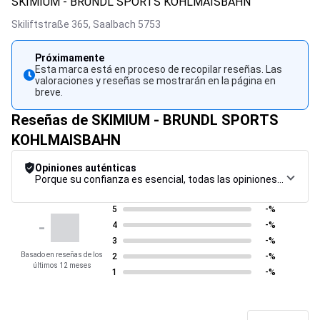
SKIMIUM - BRUNDL SPORTS KOHLMAISBAHN
Skiliftstraße 365,
Saalbach
5753
Próximamente
Esta marca está en proceso de recopilar reseñas. Las
valoraciones y reseñas se mostrarán en la página en
breve.
Reseñas de SKIMIUM - BRUNDL SPORTS
KOHLMAISBAHN
Opiniones auténticas
Porque su confianza es esencial, todas las opiniones están sujetas a un riguroso procedimiento de control, desde su recopilación hasta su moderación y publicación, para garantizar la máxima fiabilidad.
5
-%
-
4
-%
3
-%
Basado en reseñas de los
2
-%
últimos 12 meses
1
-%