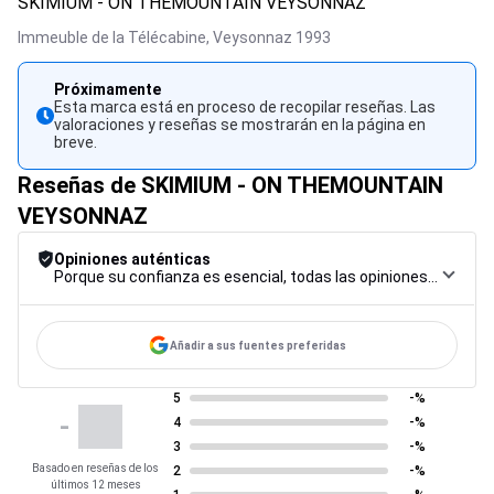
SKIMIUM - ON THEMOUNTAIN VEYSONNAZ
Immeuble de la Télécabine,
Veysonnaz
1993
Próximamente
Esta marca está en proceso de recopilar reseñas. Las
valoraciones y reseñas se mostrarán en la página en
breve.
Reseñas de SKIMIUM - ON THEMOUNTAIN
VEYSONNAZ
Opiniones auténticas
Porque su confianza es esencial, todas las opiniones están sujetas a un riguroso procedimiento de control, desde su recopilación hasta su moderación y publicación, para garantizar la máxima fiabilidad.
Añadir a sus fuentes preferidas
5
-%
-
4
-%
3
-%
Basado en reseñas de los
2
-%
últimos 12 meses