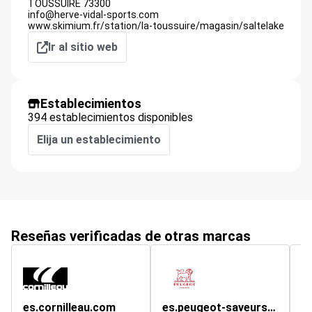
TOUSSUIRE
73300
info@herve-vidal-sports.com
www.skimium.fr/station/la-toussuire/magasin/saltelake
Ir al sitio web
Establecimientos
394 establecimientos disponibles
Elija un establecimiento
Reseñas verificadas de otras marcas
es.cornilleau.com
es.peugeot-saveurs.com
fi