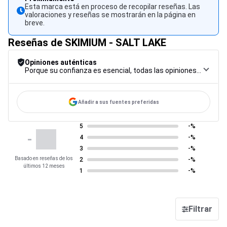
Esta marca está en proceso de recopilar reseñas. Las
valoraciones y reseñas se mostrarán en la página en
breve.
Reseñas de SKIMIUM - SALT LAKE
Opiniones auténticas
Porque su confianza es esencial, todas las opiniones están sujetas a un riguroso procedimiento de control, desde su recopilación hasta su moderación y publicación, para garantizar la máxima fiabilidad.
Añadir a sus fuentes preferidas
5
-%
-
4
-%
3
-%
Basado en reseñas de los
2
-%
últimos 12 meses
1
-%
Filtrar