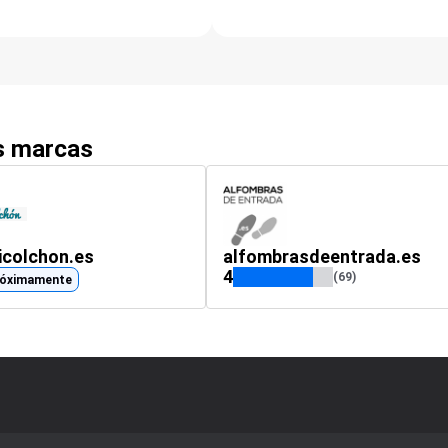
as marcas
icolchon.es
alfombrasdeentrada.es
4
(69)
róximamente