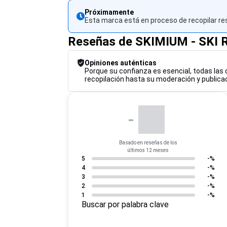
Próximamente
Esta marca está en proceso de recopilar re
Reseñas de SKIMIUM - SKI
Opiniones auténticas
Porque su confianza es esencial, todas las 
recopilación hasta su moderación y publicac
-
Basado en reseñas de los
últimos 12 meses
5
-%
4
-%
3
-%
2
-%
1
-%
Buscar por palabra clave