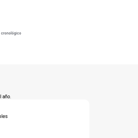
 cronológico
 año.
bles