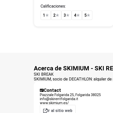
Calificaciones:
1
★
2
★
3
★
4
★
5
★
Acerca de SKIMIUM - SKI 
SKI BREAK
SKIMIUM, socio de DECATHLON: alquiler de m
Contact
Piazzale Folgarida 25,
Folgarida
38025
info@skirentfolgarida.it
www.skimium.es/
Ir al sitio web