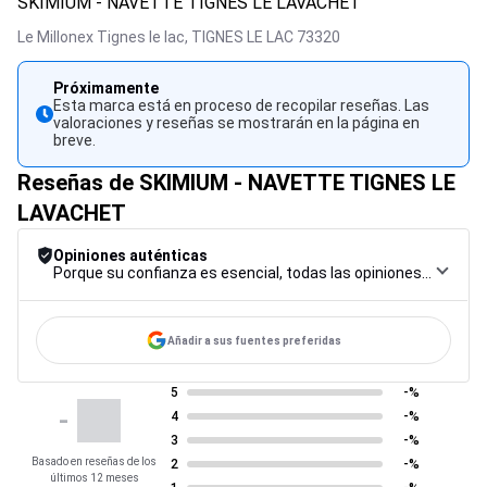
SKIMIUM - NAVETTE TIGNES LE LAVACHET
Le Millonex Tignes le lac,
TIGNES LE LAC
73320
Próximamente
Esta marca está en proceso de recopilar reseñas. Las
valoraciones y reseñas se mostrarán en la página en
breve.
Reseñas de SKIMIUM - NAVETTE TIGNES LE
LAVACHET
Opiniones auténticas
Porque su confianza es esencial, todas las opiniones están sujetas a un riguroso procedimiento de control, desde su recopilación hasta su moderación y publicación, para garantizar la máxima fiabilidad.
Añadir a sus fuentes preferidas
5
-%
-
4
-%
3
-%
Basado en reseñas de los
2
-%
últimos 12 meses