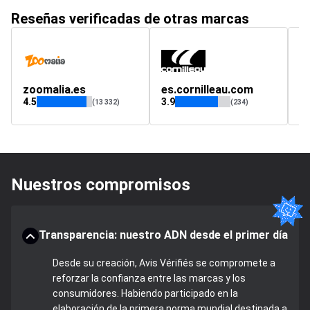
Reseñas verificadas de otras marcas
zoomalia.es
es.cornilleau.com
m
4.5
3.9
3.
(13 332)
(234)
Nuestros compromisos
Transparencia: nuestro ADN desde el primer día
Desde su creación, Avis Vérifiés se compromete a
reforzar la confianza entre las marcas y los
consumidores. Habiendo participado en la
elaboración de la primera norma mundial destinada a