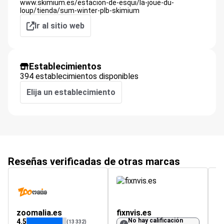
www.skimium.es/estacion-de-esqui/la-joue-du-
loup/tienda/sum-winter-plb-skimium
Ir al sitio web
Establecimientos
394 establecimientos disponibles
Elija un establecimiento
Reseñas verificadas de otras marcas
zoomalia.es
fixnvis.es
a
No hay calificación
4.5
(13 332)