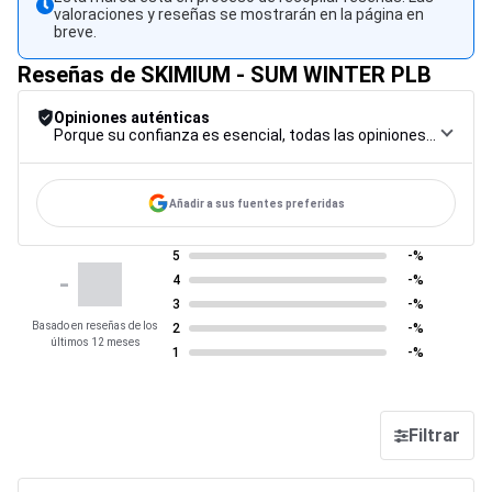
valoraciones y reseñas se mostrarán en la página en
breve.
Reseñas de SKIMIUM - SUM WINTER PLB
Opiniones auténticas
Porque su confianza es esencial, todas las opiniones están sujetas a un riguroso procedimiento de control, desde su recopilación hasta su moderación y publicación, para garantizar la máxima fiabilidad.
Añadir a sus fuentes preferidas
5
-%
-
4
-%
3
-%
Basado en reseñas de los
2
-%
últimos 12 meses
1
-%
Filtrar