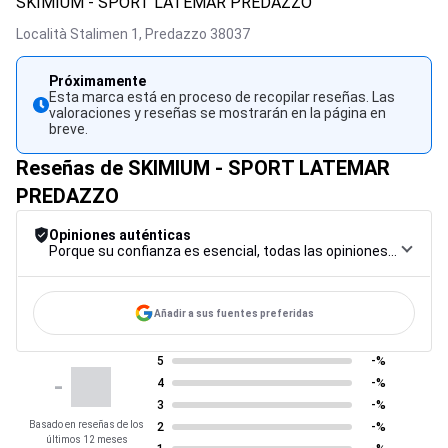
SKIMIUM - SPORT LATEMAR PREDAZZO
Località Stalimen 1,
Predazzo
38037
Próximamente
Esta marca está en proceso de recopilar reseñas. Las
valoraciones y reseñas se mostrarán en la página en
breve.
Reseñas de SKIMIUM - SPORT LATEMAR
PREDAZZO
Opiniones auténticas
Porque su confianza es esencial, todas las opiniones están sujetas a un riguroso procedimiento de control, desde su recopilación hasta su moderación y publicación, para garantizar la máxima fiabilidad.
Añadir a sus fuentes preferidas
5
-%
-
4
-%
3
-%
Basado en reseñas de los
2
-%
últimos 12 meses