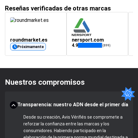
Reseñas verificadas de otras marcas
roundmarket.es
nersport.com
v
4.9
4.
(899)
Próximamente
Nuestros compromisos
Transparencia: nuestro ADN desde el primer día
Desde su creación, Avis Vérifiés se compromete a
reforzar la confianza entre las marcas y los
consumidores. Habiendo participado en la
elaboración de la primera norma mundial destinada a