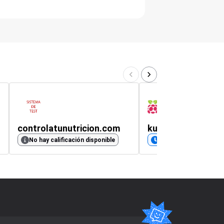
controlatunutricion.com
kubii.es
No hay calificación disponible
Próximamente