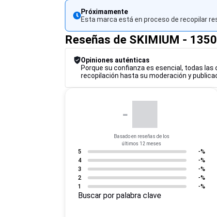
Próximamente
Esta marca está en proceso de recopilar re
Reseñas de SKIMIUM - 135
Opiniones auténticas
Porque su confianza es esencial, todas las 
recopilación hasta su moderación y publicac
-
Basado en reseñas de los
últimos 12 meses
5
-%
4
-%
3
-%
2
-%
1
-%
Buscar por palabra clave