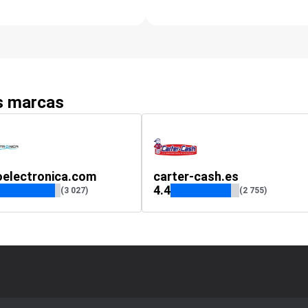
as marcas
oelectronica.com
carter-cash.es
4.4
(3 027)
(2 755)