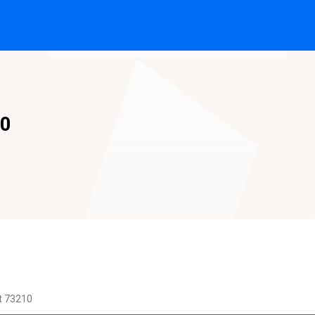
50
t
73210