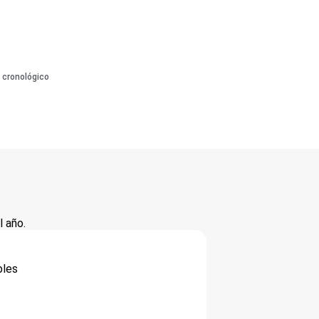
 cronológico
 año.
bles