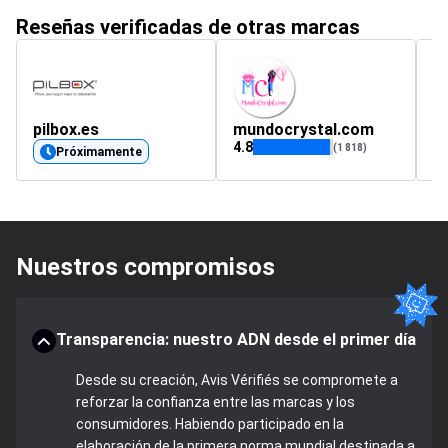
Reseñas verificadas de otras marcas
pilbox.es
mundocrystal.com
e
4.8
(1 818)
Próximamente
Nuestros compromisos
Transparencia: nuestro ADN desde el primer día
Desde su creación, Avis Vérifiés se compromete a
reforzar la confianza entre las marcas y los
consumidores. Habiendo participado en la
elaboración de la primera norma mundial destinada a