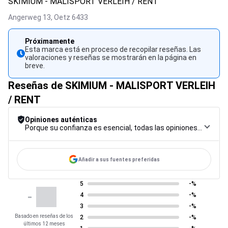
SKIMIUM - MALISPORT VERLEIH / RENT
Angerweg 13,
Oetz
6433
Próximamente
Esta marca está en proceso de recopilar reseñas. Las
valoraciones y reseñas se mostrarán en la página en
breve.
Reseñas de SKIMIUM - MALISPORT VERLEIH
/ RENT
Opiniones auténticas
Porque su confianza es esencial, todas las opiniones están sujetas a un riguroso procedimiento de control, desde su recopilación hasta su moderación y publicación, para garantizar la máxima fiabilidad.
Añadir a sus fuentes preferidas
5
-%
-
4
-%
3
-%
Basado en reseñas de los
2
-%
últimos 12 meses