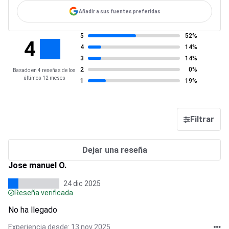
Añadir a sus fuentes preferidas
5
52%
4
4
14%
3
14%
2
0%
Basado en 4 reseñas de los
últimos 12 meses
1
19%
Filtrar
Dejar una reseña
Jose manuel O.
24 dic 2025
Reseña verificada
No ha llegado
Experiencia desde: 13 nov 2025