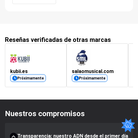
Reseñas verificadas de otras marcas
kubii.es
salaomusical.com
a
Próximamente
Próximamente
Nuestros compromisos
Transparencia: nuestro ADN desde el primer día