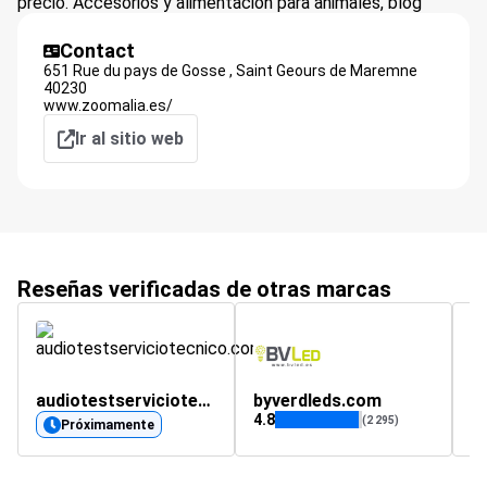
precio. Accesorios y alimentación para animales, blog
Contact
651 Rue du pays de Gosse ,
Saint Geours de Maremne
40230
www.zoomalia.es/
Ir al sitio web
Reseñas verificadas de otras marcas
audiotestserviciotecnico.com
byverdleds.com
s
4.8
4.
(2 295)
Próximamente