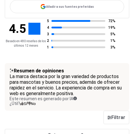
Añadir a sus fuentes preferidas
5
72%
4.5
4
19%
3
5%
2
1%
Basado en 480 reseñas de los
últimos 12 meses
1
3%
Resumen de opiniones
La marca destaca por la gran variedad de productos
para mascotas y buenos precios, además de ofrecer
rapidez en el servicio. La experiencia de compra en su
web es generalmente positiva.
Este resumen es generado por IA
¿Útil?
Sí
No
Filtrar