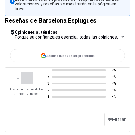
valoraciones y reseñas se mostrarán en la página en
breve.
Reseñas de Barcelona Esplugues
Opiniones auténticas
Porque su confianza es esencial, todas las opiniones están sujetas a un riguroso procedimiento de control, desde su recopilación hasta su moderación y publicación, para garantizar la máxima fiabilidad.
Añadir a sus fuentes preferidas
5
-%
-
4
-%
3
-%
Basado en reseñas de los
2
-%
últimos 12 meses
1
-%
Filtrar