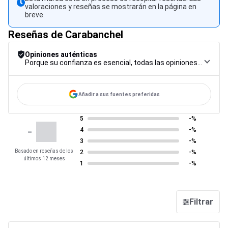
valoraciones y reseñas se mostrarán en la página en
breve.
Reseñas de Carabanchel
Opiniones auténticas
Porque su confianza es esencial, todas las opiniones están sujetas a un riguroso procedimiento de control, desde su recopilación hasta su moderación y publicación, para garantizar la máxima fiabilidad.
Añadir a sus fuentes preferidas
5
-%
-
4
-%
3
-%
Basado en reseñas de los
2
-%
últimos 12 meses
1
-%
Filtrar