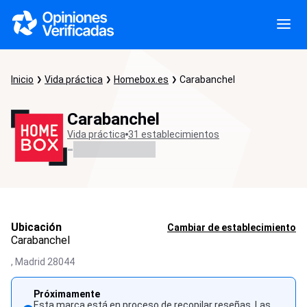
Inicio
Vida práctica
Homebox.es
Carabanchel
Carabanchel
Vida práctica
31 establecimientos
-
Ubicación
Cambiar de establecimiento
Carabanchel
,
Madrid
28044
Próximamente
Esta marca está en proceso de recopilar reseñas. Las