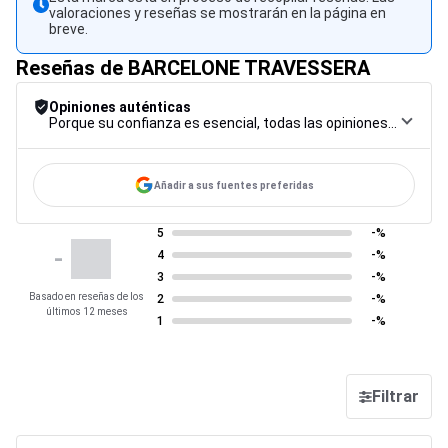
valoraciones y reseñas se mostrarán en la página en
breve.
Reseñas de BARCELONE TRAVESSERA
Opiniones auténticas
Porque su confianza es esencial, todas las opiniones están sujetas a un riguroso procedimiento de control, desde su recopilación hasta su moderación y publicación, para garantizar la máxima fiabilidad.
Añadir a sus fuentes preferidas
5
-%
-
4
-%
3
-%
Basado en reseñas de los
2
-%
últimos 12 meses
1
-%
Filtrar