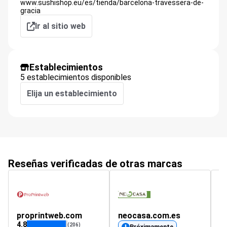
www.sushishop.eu/es/tienda/barcelona-travessera-de-
gracia
Ir al sitio web
Establecimientos
5 establecimientos disponibles
Elija un establecimiento
Reseñas verificadas de otras marcas
proprintweb.com
neocasa.com.es
fi
4.8
(206)
Próximamente