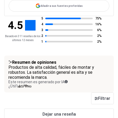
Añadir a sus fuentes preferidas
5
75%
4.5
4
16%
3
6%
2
2%
Basado en 311 reseñas de los
últimos 12 meses
1
2%
Resumen de opiniones
Productos de alta calidad, fáciles de montar y
robustos. La satisfacción general es alta y se
recomienda la marca.
Este resumen es generado por IA
¿Útil?
Sí
No
Filtrar
Dejar una reseña