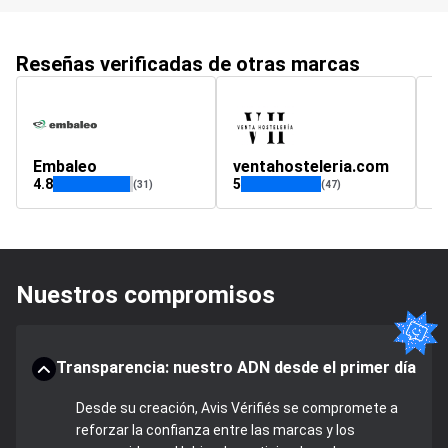
Reseñas verificadas de otras marcas
Embaleo
ventahosteleria.com
r
4.8
5
4.
(31)
(47)
Nuestros compromisos
Transparencia: nuestro ADN desde el primer día
Desde su creación, Avis Vérifiés se compromete a
reforzar la confianza entre las marcas y los