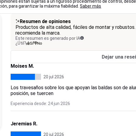
opiniones están sujetas a un riguroso procedimiento de control, desde
ión, para garantizar la máxima fiabilidad.
Saber más
Resumen de opiniones
Productos de alta calidad, fáciles de montar y robustos. 
recomienda la marca.
Este resumen es generado por IA
¿Útil?
Sí
No
Dejar una rese
Moises M.
20 jul 2026
Los travesaños sobre los que apoyan las baldas son de alum
posición, se tuercen
Experiencia desde: 24 jun 2026
Jeremias R.
20 jul 2026