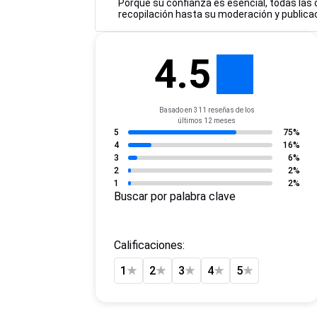
Porque su confianza es esencial, todas las 
recopilación hasta su moderación y publicac
4.5
Basado en 311 reseñas de los
últimos 12 meses
5
75%
4
16%
3
6%
2
2%
1
2%
Buscar por palabra clave
Calificaciones:
1
★
2
★
3
★
4
★
5
★