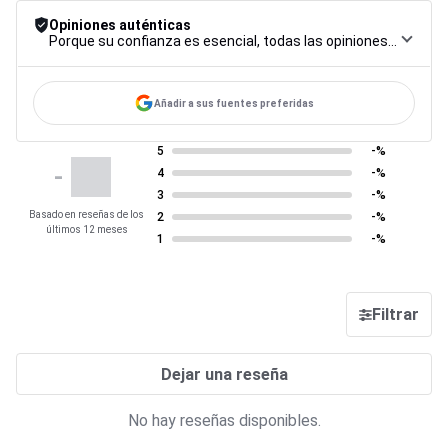
Opiniones auténticas
Porque su confianza es esencial, todas las opiniones están sujetas a un riguroso procedimiento de control, desde su recopilación hasta su moderación y publicación, para garantizar la máxima fiabilidad.
Añadir a sus fuentes preferidas
5
-%
-
4
-%
3
-%
Basado en reseñas de los
2
-%
últimos 12 meses
1
-%
Filtrar
Dejar una reseña
No hay reseñas disponibles.