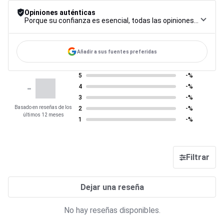
Opiniones auténticas
Porque su confianza es esencial, todas las opiniones están sujetas a un riguroso procedimiento de control, desde su recopilación hasta su moderación y publicación, para garantizar la máxima fiabilidad.
Añadir a sus fuentes preferidas
5
-%
-
4
-%
3
-%
Basado en reseñas de los
2
-%
últimos 12 meses
1
-%
Filtrar
Dejar una reseña
No hay reseñas disponibles.