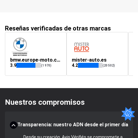
Reseñas verificadas de otras marcas
bmw.europe-moto.com
mister-auto.es
t
3.9
4.2
4.
(1 970)
(20 502)
Nuestros compromisos
Transparencia: nuestro ADN desde el primer día
Desde su creación, Avis Vérifiés se compromete a