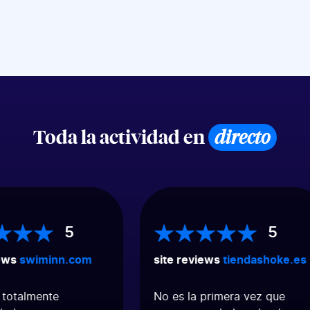
Toda la actividad en
directo
5
5
ews
swiminn.com
site reviews
tiendashoke.es
totalmente
No es la primera vez que