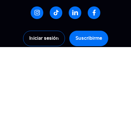
Iniciar sesión
Suscribirme
Productos
Soluciones
Recopilación
Calcule su ROI
Gestión
Promueve la
confianza
Activación
Mejora tu visibilidad
Análisis
online
Difusión de reseñas
Gestiona tu
reputación online
Tipos de reseñas