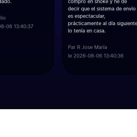
do.
compro en shoke y he de
decir que el sistema de envío
es espectacular,
io
prácticamente al día siguiente
-06 13:40:37
lo tenía en casa.
Par R Jose María
le 2026-08-06 13:40:36