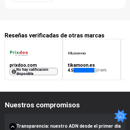
Reseñas verificadas de otras marcas
prixdoo.com
tikamoon.es
m
No hay calificación
4.5
4.
(7 247)
disponible
Nuestros compromisos
Transparencia: nuestro ADN desde el primer día