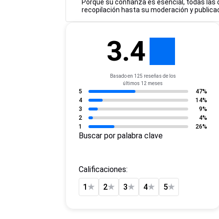
Porque su confianza es esencial, todas las 
recopilación hasta su moderación y publicac
3.4
Basado en 125 reseñas de los
últimos 12 meses
5
47%
4
14%
3
9%
2
4%
1
26%
Buscar por palabra clave
Calificaciones:
1
★
2
★
3
★
4
★
5
★