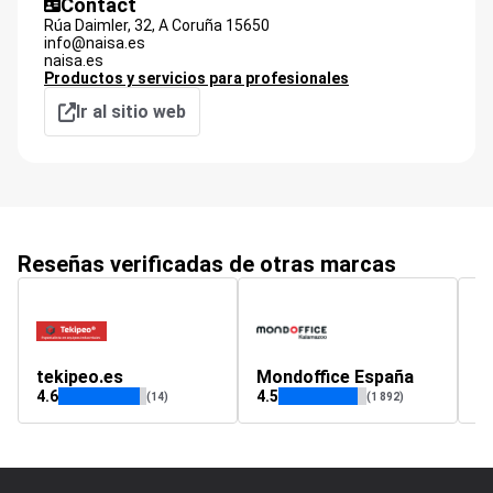
Contact
Rúa Daimler, 32,
A Coruña
15650
info@naisa.es
naisa.es
Productos y servicios para profesionales
Ir al sitio web
Reseñas verificadas de otras marcas
tekipeo.es
Mondoffice España
v
4.6
4.5
5
(14)
(1 892)