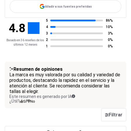
Añadir a sus fuentes preferidas
5
86%
4.8
4
10%
3
3%
2
0%
Basado en 36 reseñas de los
últimos 12 meses
1
0%
Resumen de opiniones
La marca es muy valorada por su calidad y variedad de
productos, destacando la rapidez en el servicio y la
atención al cliente. Se recomienda considerar las
tallas al elegir.
Este resumen es generado por IA
¿Útil?
Sí
No
Filtrar