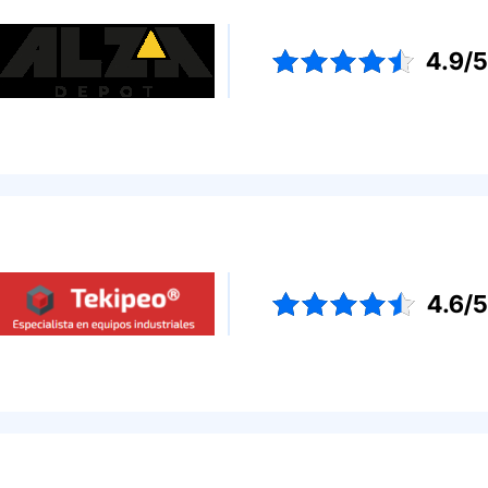
4.9/
4.6/