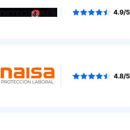
4.9/
4.8/