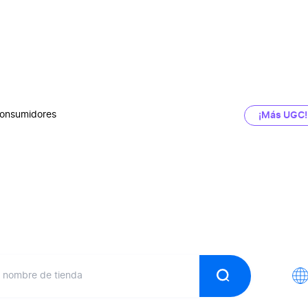
onsumidores
¡Más UGC!
Anuario
iniones Verifica
Buscar