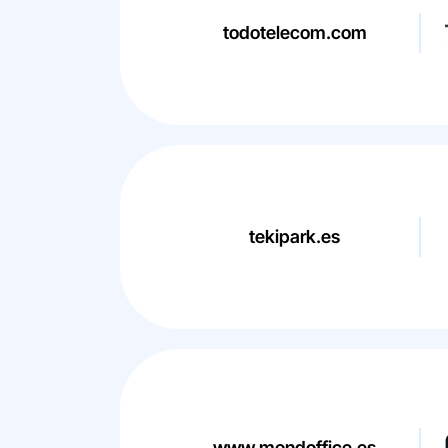
todotelecom.com
tekipark.es
www.mondoffice.es