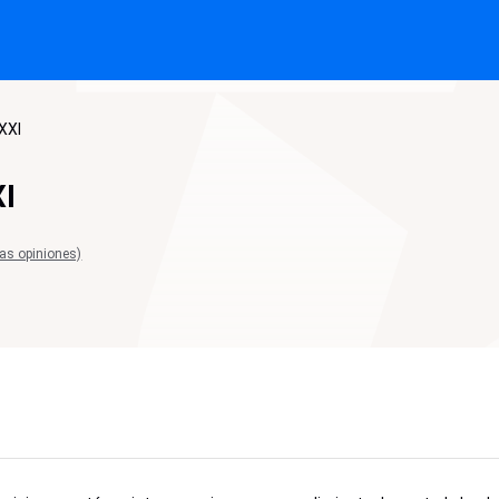
 XXI
XI
las opiniones)