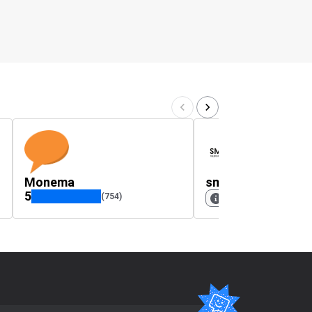
Monema
smaaart.es
5
(754)
No hay calificación di