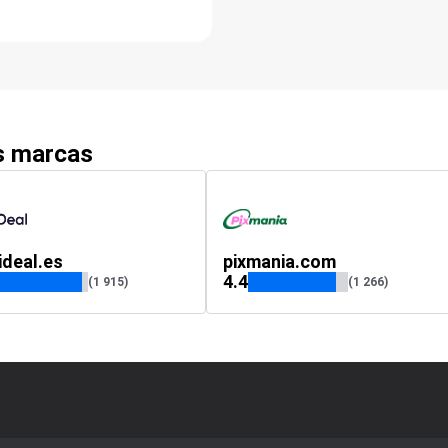
as marcas
ideal.es
pixmania.com
4.4
(1 915)
(1 266)