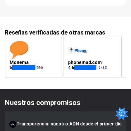
Reseñas verificadas de otras marcas
Monema
phonemad.com
ce
5
4.6
4.
(754)
(2 482)
Nuestros compromisos
Transparencia: nuestro ADN desde el primer día