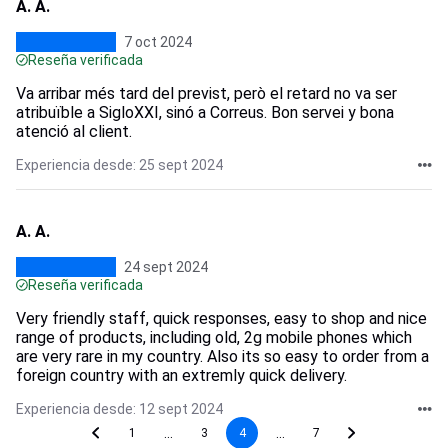
A. A.
7 oct 2024
Reseña verificada
Va arribar més tard del previst, però el retard no va ser
atribuïble a SigloXXI, sinó a Correus. Bon servei y bona
atenció al client.
Experiencia desde: 25 sept 2024
A. A.
24 sept 2024
Reseña verificada
Very friendly staff, quick responses, easy to shop and nice
range of products, including old, 2g mobile phones which
are very rare in my country. Also its so easy to order from a
foreign country with an extremly quick delivery.
Experiencia desde: 12 sept 2024
...
...
1
3
4
7