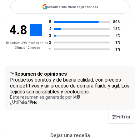
Añadir a sus fuentes preferidas
5
80%
4.8
4
13%
3
4%
2
1%
Basado en 398 reseñas de los
últimos 12 meses
1
1%
Resumen de opiniones
Productos bonitos y de buena calidad, con precios
competitivos y un proceso de compra fluido y ágil. Los
tejidos son agradables y ecológicos.
Este resumen es generado por IA
¿Útil?
Sí
No
Filtrar
Dejar una reseña