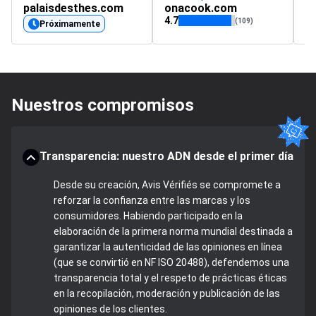
palaisdesthes.com
onacook.com
vi
4.7
5
(109)
Próximamente
Nuestros compromisos
Transparencia: nuestro ADN desde el primer día
Desde su creación, Avis Vérifiés se compromete a
reforzar la confianza entre las marcas y los
consumidores. Habiendo participado en la
elaboración de la primera norma mundial destinada a
garantizar la autenticidad de las opiniones en línea
(que se convirtió en NF ISO 20488), defendemos una
transparencia total y el respeto de prácticas éticas
en la recopilación, moderación y publicación de las
opiniones de los clientes.