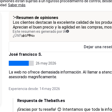
 opiniones están sujetas a un riguroso procedimiento de control, desd
lidad.
Saber más
Resumen de opiniones
Los clientes destacan la excelente calidad de los product
Aprecian el buen precio y la agilidad en las compras, mos
Este resumen es generado por IA
¿Útil?
Sí
No
Dejar una rese
José francisco S.
26 may 2026
La web no ofrece demasiada información. Al llamar a atenci
asesorado magnificamente.
Experiencia desde: 14 may 2026
Respuesta de Thebath.es
¡Gracias por tu reseña! 😊 Intentamos que toda la inf