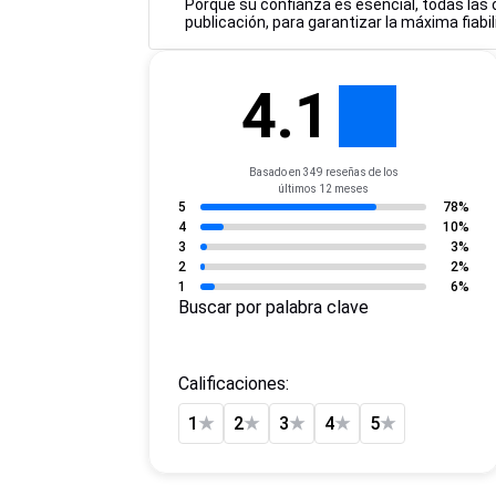
Porque su confianza es esencial, todas las
publicación, para garantizar la máxima fiabi
4.1
Basado en 349 reseñas de los
últimos 12 meses
5
78%
4
10%
3
3%
2
2%
1
6%
Buscar por palabra clave
Calificaciones:
1
★
2
★
3
★
4
★
5
★