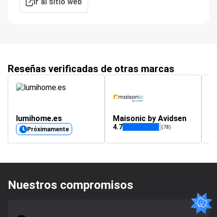
Ir al sitio web
Reseñas verificadas de otras marcas
lumihome.es
Maisonic by Avidsen
s
4.7
4.
(78)
Próximamente
Nuestros compromisos