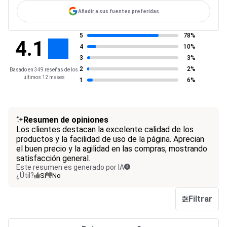
Añadir a sus fuentes preferidas
5
78%
4.1
4
10%
3
3%
2
2%
Basado en 349 reseñas de los
últimos 12 meses
1
6%
Resumen de opiniones
Los clientes destacan la excelente calidad de los
productos y la facilidad de uso de la página. Aprecian
el buen precio y la agilidad en las compras, mostrando
satisfacción general.
Este resumen es generado por IA
¿Útil?
Sí
No
Filtrar