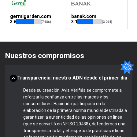
germigarden.com
banak.com
f
3.6
3.1
3.
(7 686)
(3 204)
Nuestros compromisos
Transparencia: nuestro ADN desde el primer día
Desde su creación, Avis Vérifiés se compromete a
reforzar la confianza entre las marcas y los
consumidores. Habiendo participado en la
elaboración de la primera norma mundial destinada a
garantizar la autenticidad de las opiniones en línea
(que se convirtió en NF ISO 20488), defendemos una
transparencia total y el respeto de prácticas éticas