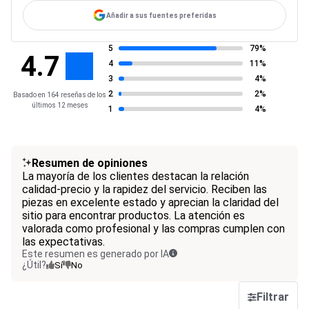
Añadir a sus fuentes preferidas
5
79%
4.7
4
11%
3
4%
2
2%
Basado en 164 reseñas de los
últimos 12 meses
1
4%
Resumen de opiniones
La mayoría de los clientes destacan la relación
calidad-precio y la rapidez del servicio. Reciben las
piezas en excelente estado y aprecian la claridad del
sitio para encontrar productos. La atención es
valorada como profesional y las compras cumplen con
las expectativas.
Este resumen es generado por IA
¿Útil?
Sí
No
Filtrar