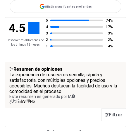
Añadir a sus fuentes preferidas
5
74%
4.5
4
17%
3
3%
2
2%
Basado en 2 580 reseñas de
los últimos 12 meses
1
4%
Resumen de opiniones
La experiencia de reserva es sencilla, rápida y
satisfactoria, con múltiples opciones y precios
accesibles. Muchos destacan la facilidad de uso y la
comodidad en el proceso.
Este resumen es generado por IA
¿Útil?
Sí
No
Filtrar