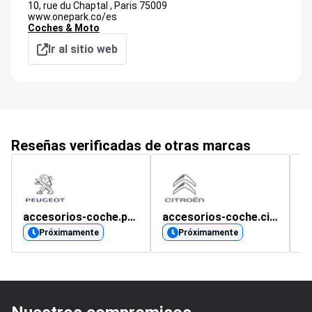
10, rue du Chaptal ,
Paris
75009
www.onepark.co/es
Coches & Moto
Ir al sitio web
Reseñas verificadas de otras marcas
accesorios-coche.peugeot.es
accesorios-coche.citroen.es
s
Próximamente
Próximamente