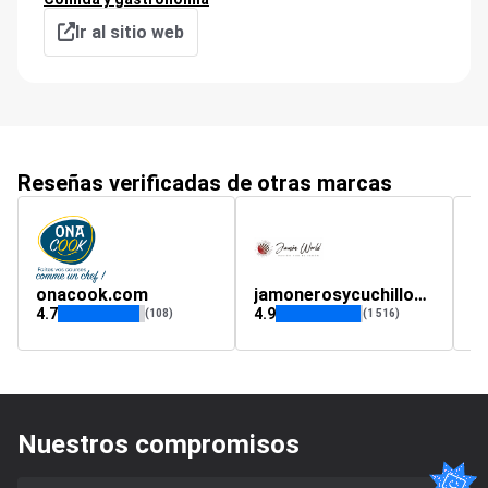
Ir al sitio web
Reseñas verificadas de otras marcas
onacook.com
jamonerosycuchillos.com
f
4.7
4.9
4.
(108)
(1 516)
Nuestros compromisos